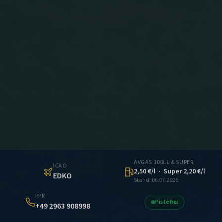
AVGAS 100LL & SUPER
ICAO
2,50
€/l · Super
2,20
€/l
EDKO
Stand:
06.07.2026
PPR
Piste frei
+49 2963 908998